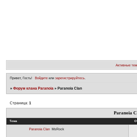
Активные те
Привет, Гость!
Войдите
или
зарегистрируйтесь
.
»
Форум клана Paranoia
»
Paranoia Clan
Страница:
1
Paranoia C
Тема
О
Paranoia Clan
MsRock